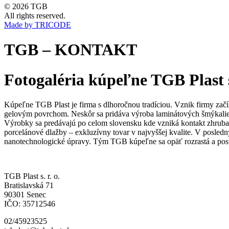
© 2026 TGB
All rights reserved.
Made by TRICODE
TGB – KONTAKT
Fotogaléria kúpeľne TGB Plast s.
Kúpeľne TGB Plast je firma s dlhoročnou tradíciou. Vznik firmy začí
gelovým povrchom. Neskôr sa pridáva výroba laminátových šmýkaliek 
Výrobky sa predávajú po celom slovensku kde vzniká kontakt zhruba 
porcelánové dlažby – exkluzívny tovar v najvyššej kvalite. V posledn
nanotechnologické úpravy. Tým TGB kúpeľne sa opäť rozrastá a pos
TGB Plast s. r. o.
Bratislavská 71
90301 Senec
IČO: 35712546
02/45923525