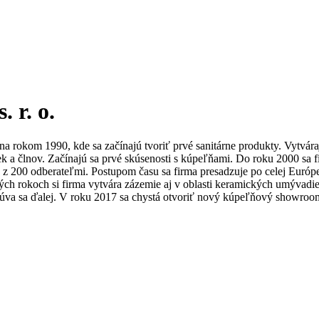
 r. o.
na rokom 1990, kde sa začínajú tvoriť prvé sanitárne produkty. Vytvár
a člnov. Začínajú sa prvé skúsenosti s kúpeľňami. Do roku 2000 sa fi
z 200 odberateľmi. Postupom času sa firma presadzuje po celej Európe
ých rokoch si firma vytvára zázemie aj v oblasti keramických umývadie
úva sa ďalej. V roku 2017 sa chystá otvoriť nový kúpeľňový showroo