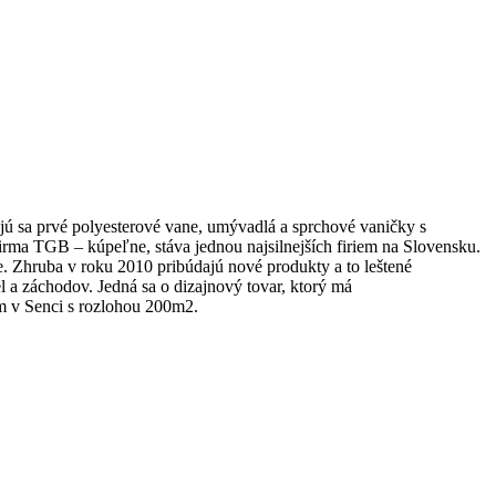
ajú sa prvé polyesterové vane, umývadlá a sprchové vaničky s
rma TGB – kúpeľne, stáva jednou najsilnejších firiem na Slovensku.
. Zhruba v roku 2010 pribúdajú nové produkty a to leštené
l a záchodov. Jedná sa o dizajnový tovar, ktorý má
m v Senci s rozlohou 200m2.