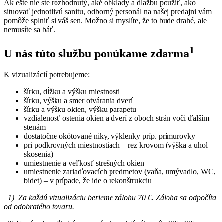
Ak ešte nie ste rozhodnutý, aké obklady a dlažbu použiť, ako
situovať jednotlivú sanitu, odborný personál na našej predajni vám
pomôže splniť si váš sen. Možno si myslíte, že to bude drahé, ale
nemusíte sa báť.
1
U nás túto službu ponúkame zdarma
K vizualizácií potrebujeme:
šírku, dĺžku a výšku miestnosti
šírku, výšku a smer otvárania dverí
šírku a výšku okien, výšku parapetu
vzdialenosť ostenia okien a dverí z oboch strán voči ďalším
stenám
dostatočne okótované niky, výklenky príp. prímurovky
pri podkrovných miestnostiach – rez krovom (výška a uhol
skosenia)
umiestnenie a veľkosť strešných okien
umiestnenie zariaďovacích predmetov (vaňa, umývadlo, WC,
bidet) – v prípade, že ide o rekonštrukciu
1) Za každú vizualizáciu berieme zálohu 70 €. Záloha sa odpočíta
od odobratého tovaru.