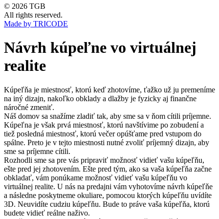
© 2026 TGB
All rights reserved.
Made by TRICODE
Návrh kúpeľne vo virtuálnej
realite
Kúpeľňa je miestnosť, ktorú keď zhotovíme, ťažko už ju premeníme
na iný dizajn, nakoľko obklady a dlažby je fyzicky aj finančne
náročné zmeniť.
Náš domov sa snažíme zladiť tak, aby sme sa v ňom cítili príjemne.
Kúpeľna je však prvá miestnosť, ktorú navštívime po zobudení a
tiež posledná miestnosť, ktorú večer opúšťame pred vstupom do
spálne. Preto je v tejto miestnosti nutné zvoliť príjemný dizajn, aby
sme sa príjemne cítili.
Rozhodli sme sa pre vás pripraviť možnosť vidieť vašu kúpeľňu,
ešte pred jej zhotovením. Ešte pred tým, ako sa vaša kúpeľňa začne
obkladať, vám ponúkame možnosť vidieť vašu kúpeľňu vo
virtuálnej realite. U nás na predajni vám vyhotovíme návrh kúpeľňe
a následne poskytneme okuliare, pomocou ktorých kúpeľňu uvídíte
3D. Neuvidíte cudziu kúpeľňu. Bude to práve vaša kúpeľňa, ktorú
budete vidieť reálne naživo.