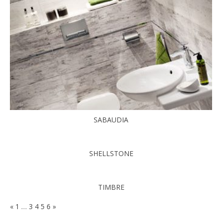
SABAUDIA
SHELLSTONE
TIMBRE
«
1
…
3
4
5
6
»