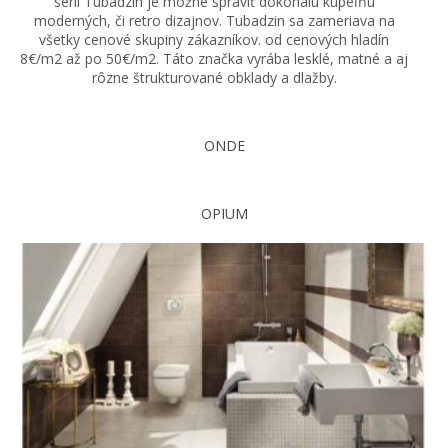
sérií Tubadzin je možné spraviť dokonalú kúpeľňu
moderných, či retro dizajnov. Tubadzin sa zameriava na
všetky cenové skupiny zákazníkov. od cenových hladín
8€/m2 až po 50€/m2. Táto značka vyrába lesklé, matné a aj
rôzne štrukturované obklady a dlažby.
ONDE
OPIUM